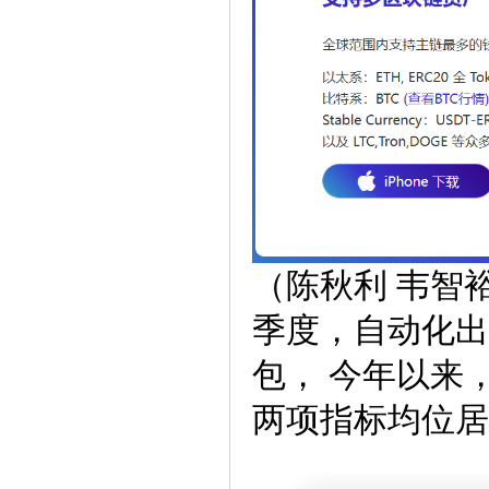
（陈秋利 韦智
季度，自动化出
包， 今年以来
两项指标均位居