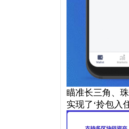
瞄准长三角、珠
实现了‘拎包入住