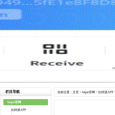
栏目导航
当前位置：
主页
>
bitpie官网
>
比特派APP
bitpie官网
比特派APP