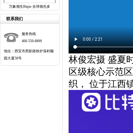
万象潮生Bitpie 全球领先多
联系我们
服务热线
400-559-8899
地址：西安市西影路铁炉庙村颖
林俊宏摄 盛夏
园大厦58号
区级核心示范区
织， 位于江西