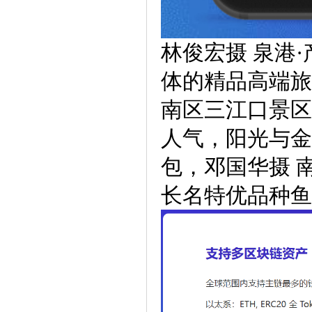
林俊宏摄 泉港
体的精品高端旅
南区三江口景区
人气，阳光与金
包，邓国华摄 
长名特优品种鱼