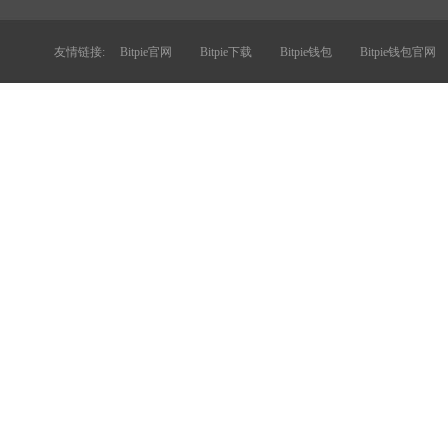
友情链接:
Bitpie官网
Bitpie下载
Bitpie钱包
Bitpie钱包官网