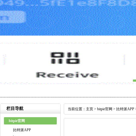
栏目导航
当前位置：
主页
>
bitpie官网
>
比特派APP
bitpie官网
比特派APP