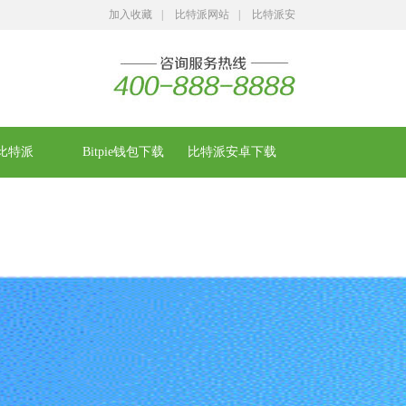
加入收藏
|
比特派网站
|
比特派安
卓下载
比特派
Bitpie钱包下载
比特派安卓下载