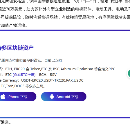
克斯坦安格连，保障国际物畅通道流通，5月1日—5日，锚定“双过半”目
货值近70万美元，助力苏州外向型企业制造的电梯部件、电动工具、电动
公司提前陈设，随时沟通协调场站，有效鞭策贸易落地，有序保障我省去
附加值产物运输。
新通道。