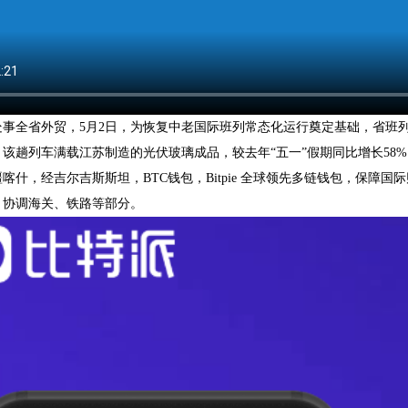
处事全省外贸，5月2日，为恢复中老国际班列常态化运行奠定基础，省班
该趟列车满载江苏制造的光伏玻璃成品，较去年“五一”假期同比增长58
喀什，经吉尔吉斯斯坦，BTC钱包，Bitpie 全球领先多链钱包，保障
，协调海关、铁路等部分。