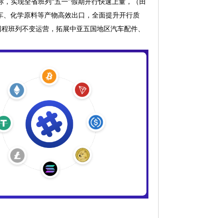
标，实现全省班列“五一”假期开行快速上量，（田
叉车、化学原料等产物高效出口，全面提升开行质
回程班列不变运营，拓展中亚五国地区汽车配件、