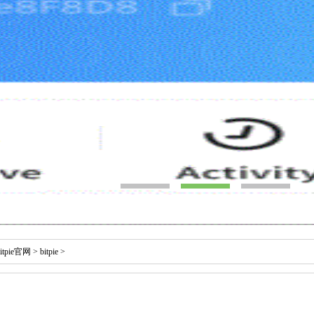
bitpie官网
>
bitpie
>