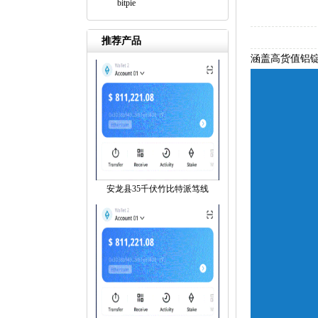
bitpie
推荐产品
涵盖高货值铝
安龙县35千伏竹比特派笃线