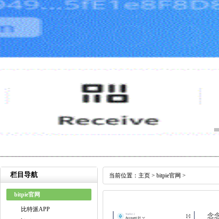
栏目导航
当前位置：
主页
>
bitpie官网
>
bitpie官网
比特派APP
念