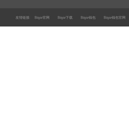
友情链接:
Bitpie官网
Bitpie下载
Bitpie钱包
Bitpie钱包官网