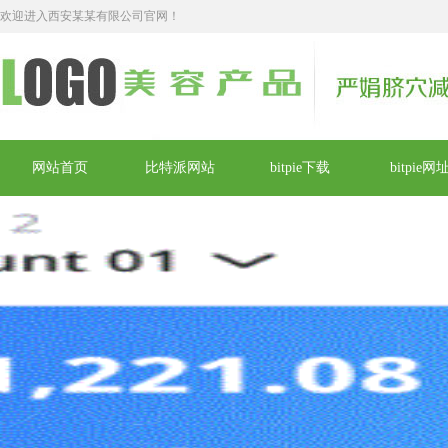
欢迎进入西安某某有限公司官网！
网站首页
比特派网站
bitpie下载
bitpie网