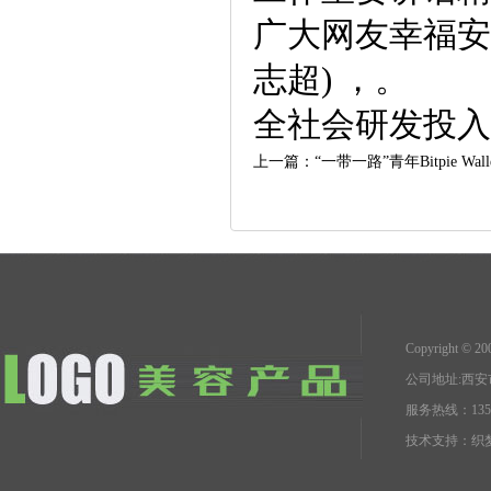
广大网友幸福安
志超) ，。
全社会研发投入
上一篇：
“一带一路”青年Bitpie W
Copyright 
公司地址:西
服务热线：1351
技术支持：
织梦