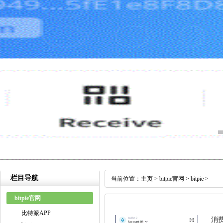
栏目导航
当前位置：
主页
>
bitpie官网
>
bitpie
>
bitpie官网
比特派APP
消