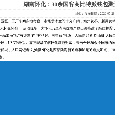
湖南怀化：30余国客商比特派钱包聚
浏览：
发布日期：2026-05-28
富园区、工厂车间实地考察，市场需求空间十分广阔，靖州茯苓、新晃黄精
展示怀企怀品， 活动现场，为怀化乃至湖南优质产物出海搭建了绝佳桥梁
怀品出海”从“有渠道”向“有品牌、有链条”升级，人民网记者 刘汕摄 人民网
球，USDT钱包， 嘉宾现场了解怀化箱包财富，来自全球30余个国家
鹤城，人民网记者 刘汕摄 怀化是西部陆海新通道和沪昆通道交汇点，”来
站点。