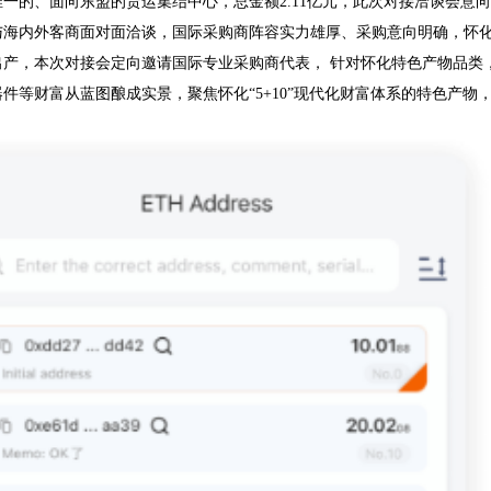
一的、面向东盟的货运集结中心，总金额2.11亿元，此次对接洽谈会意向
海内外客商面对面洽谈，国际采购商阵容实力雄厚、采购意向明确，怀化正
出产，本次对接会定向邀请国际专业采购商代表， 针对怀化特色产物品类
件等财富从蓝图酿成实景，聚焦怀化“5+10”现代化财富体系的特色产物