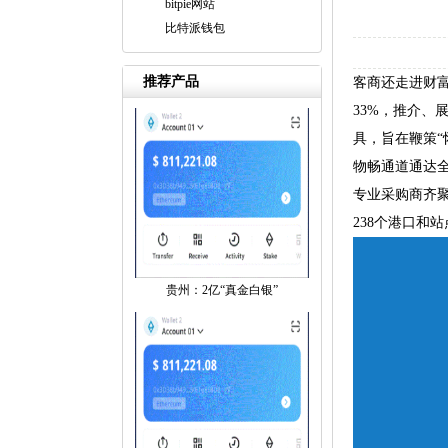
bitpie网站
比特派钱包
推荐产品
客商还走进财
33%，推介、
具，旨在鞭策“
物畅通道通达全
专业采购商齐聚
238个港口和
贵州：2亿“真金白银”