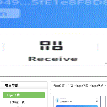
栏目导航
当前位置：
主页
>
bitpie下载
>
bitpie网站
>
bitpie下载
比特派下载