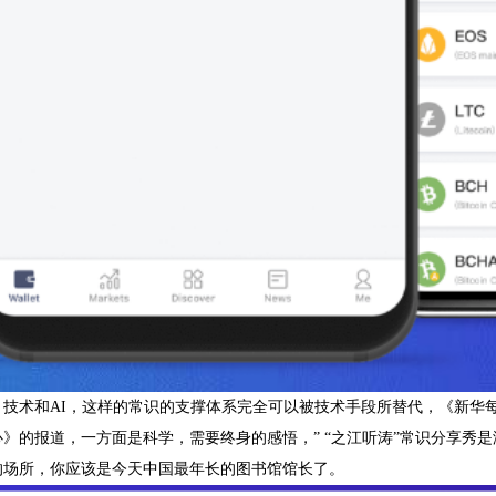
、技术和AI，这样的常识的支撑体系完全可以被技术手段所替代，《新华
》的报道，一方面是科学，需要终身的感悟，” “之江听涛”常识分享秀
的场所，你应该是今天中国最年长的图书馆馆长了。