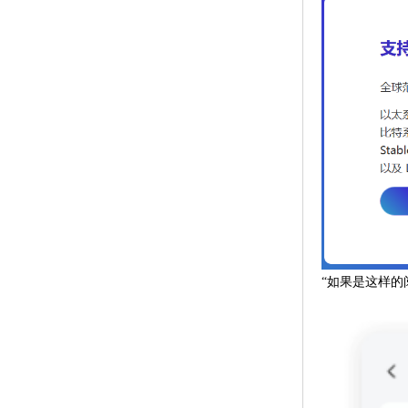
“如果是这样的