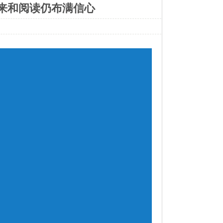
et未来和阅读仍布满信心
。