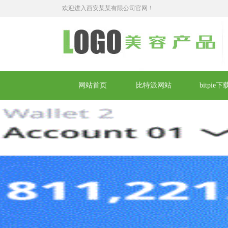
欢迎进入西安某某有限公司官网！
网站首页
比特派网站
bitpie下