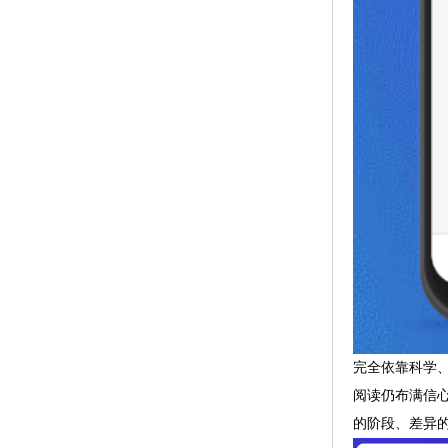
完全依靠科学
阅读仍布满信心
的阶段、差异