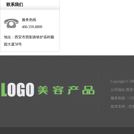
联系我们
服务热线
400-559-8899
地址：西安市西影路铁炉庙村颖
园大厦58号
Copyright 
公司地址:西
服务热线：1351
技术支持：
织梦