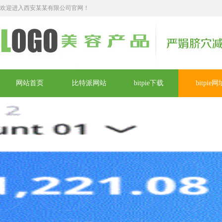
欢迎进入西安某某有限公司官网！
网站首页
比特派网站
bitpie下载
bitpie网